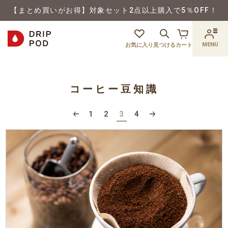
【まとめ買いがお得】対象セット2点以上購入で5％OFF！
MENU
お気に入り
見つける
カート
コーヒー豆知識
1
2
3
4