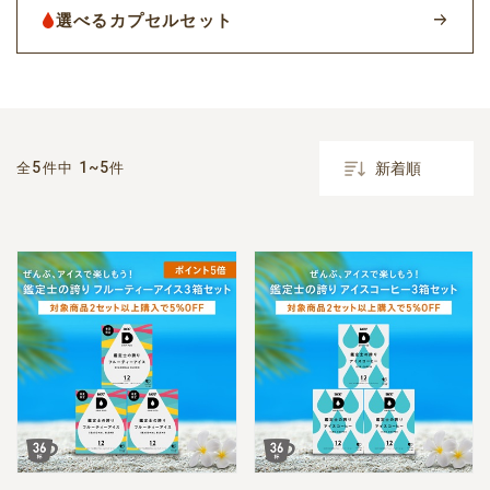
選べるカプセルセット
5
1~5
全
件中
件