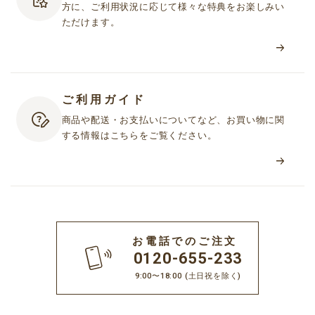
方に、ご利用状況に応じて様々な特典をお楽しみい
第２条（会員資格）
ただけます。
1. 当社は、本規約に同意し、会員登録を完了したお客様（以下「会
員」といいます）に対して、本サービスを利用する資格を付与し
ます。ただし、16歳未満のお客様は、お客様の個人情報（お名
前・性別・生年月日・電話番号・郵便番号・住所・メールアドレ
ご利用ガイド
ス等）を登録することについて、保護者等の法定代理人の同意を
得ていることを条件とします。
商品や配送・お支払いについてなど、お買い物に関
2. 当社が、会員に対し、個別のサービスを提供するにあたり、個別
する情報はこちらをご覧ください。
規約への同意を定めている場合には、別途個別規約へ同意いただ
くことが必要となります。
3. フリーメールアドレスにて会員登録をした場合、または日本国外
在住のお客様が会員登録をした場合、本サービスの一部または全
てを利用できない場合があります。
お電話でのご注文
0120-655-233
第３条（登録料・年会費）
9:00〜18:00
(土日祝を除く)
登録料・年会費は無料とします。ただし、本サービスを利用するた
めに必要な通信機器等の設備およびインターネット接続にかかわる