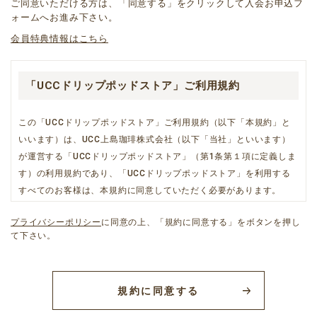
ご同意いただける方は、「同意する」をクリックして入会お申込フ
ォームへお進み下さい。
会員特典情報はこちら
「UCCドリップポッドストア」ご利用規約
この「UCCドリップポッドストア」ご利用規約（以下「本規約」と
いいます）は、UCC上島珈琲株式会社（以下「当社」といいます）
が運営する「UCCドリップポッドストア」（第1条第１項に定義しま
す）の利用規約であり、「UCCドリップポッドストア」を利用する
すべてのお客様は、本規約に同意していただく必要があります。
プライバシーポリシー
に同意の上、「規約に同意する」をボタンを押し
て下さい。
第一章 総則
第１条（「UCCドリップポッドストア」の定義、本規約と個別
規約との関係等）
規約に同意する
1.「UCCドリップポッドストア」とは、当社が運営するショッピン