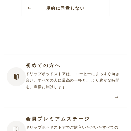
グサービスをいいます。
規約に同意しない
2.「UCCドリップポッドストア」において提供されるサービス（以
下「本サービス」といいます）は次のとおりです。
① 当社が提供する「UCCドリップポッドストア」で販売する商品
をお客様がオンライン上または電話で購入できるサービス
② 当社商品に関する情報を定期的に情報誌・チラシ・メール等で
受け取ることができるサービス
③ その他本規約または個別規約（第４項に定義します）に基づき
提供される個別のサービス
初めての方へ
3. お客様は、本サービスを利用するに際して、本規約の規定事項を
ドリップポッドストアは、 コーヒーにまっすぐ向き
遵守しなければなりません。
合い、すべての人に最高の一杯と、 より豊かな時間
4. 当社は、「UCCドリップポッドストア」において提供する個別の
を、直接お届けします。
サービスについて、利用規約やガイドライン等（以下あわせて
「個別規約」といいます）を定めることがあります。当社が個別
規約を定めた場合、これらも本規約の一部を構成します。
5. 本規約の定めと個別規約の定めが異なる場合には、個別規約の定
めが優先して適用されます。
会員プレミアムステージ
ドリップポッドストアでご購入いただいたすべての