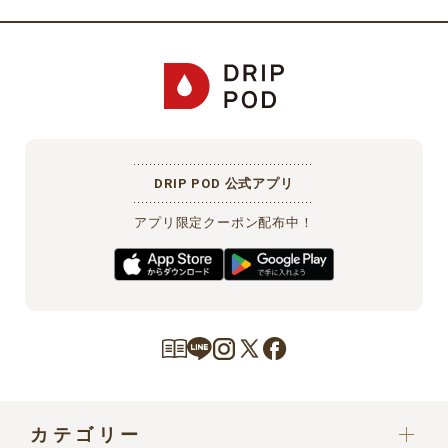
プロバイダ契約料・電話料金や、携帯電話からアクセスする際のパ
ケット通信料等の費用は会員が負担するものとします。
第４条（個人情報の利用目的、取扱い）
当社は、本サービスで取得した利用者の個人情報を、「
UCCドリッ
プポッドストアにおける個人情報の取り扱いについて
」に従って、
適切に取り扱います。会員は、当該内容にあらかじめご承諾いただ
DRIP POD 公式アプリ
いたものとします。
アプリ限定クーポン配布中！
第５条（会員情報の入力）
会員となるお客様本人が、会員登録フォームに従い会員情報を入力
するものとします。お客様は、会員情報の入力および次条に定める
変更をするにあたり、当社に対し真実、正確かつ最新の情報を提供
するものとします。なお、本サービスをお電話でご利用されるお客
様等でご自身での会員登録が難しい場合は、お客様に代わりお電話
をお受けしたオペレーターが代理で登録いたします。オペレーター
が代理で会員登録を行う場合、本規約および当社の個人情報取り扱
カテゴリー
いについて同意いただいたものとして登録いたします。