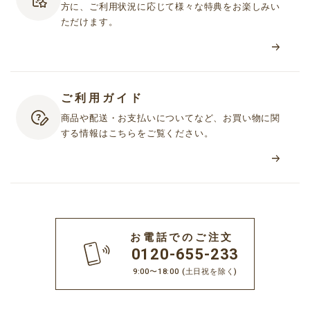
方に、ご利用状況に応じて様々な特典をお楽しみい
第２条（会員資格）
ただけます。
1. 当社は、本規約に同意し、会員登録を完了したお客様（以下「会
員」といいます）に対して、本サービスを利用する資格を付与し
ます。ただし、16歳未満のお客様は、お客様の個人情報（お名
前・性別・生年月日・電話番号・郵便番号・住所・メールアドレ
ご利用ガイド
ス等）を登録することについて、保護者等の法定代理人の同意を
得ていることを条件とします。
商品や配送・お支払いについてなど、お買い物に関
2. 当社が、会員に対し、個別のサービスを提供するにあたり、個別
する情報はこちらをご覧ください。
規約への同意を定めている場合には、別途個別規約へ同意いただ
くことが必要となります。
3. フリーメールアドレスにて会員登録をした場合、または日本国外
在住のお客様が会員登録をした場合、本サービスの一部または全
てを利用できない場合があります。
お電話でのご注文
0120-655-233
第３条（登録料・年会費）
9:00〜18:00
(土日祝を除く)
登録料・年会費は無料とします。ただし、本サービスを利用するた
めに必要な通信機器等の設備およびインターネット接続にかかわる