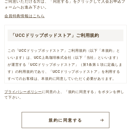
ご同意いただける方は、「同意する」をクリックして入会お申込フ
ォームへお進み下さい。
会員特典情報はこちら
「UCCドリップポッドストア」ご利用規約
この「UCCドリップポッドストア」ご利用規約（以下「本規約」と
いいます）は、UCC上島珈琲株式会社（以下「当社」といいます）
が運営する「UCCドリップポッドストア」（第1条第１項に定義しま
す）の利用規約であり、「UCCドリップポッドストア」を利用する
すべてのお客様は、本規約に同意していただく必要があります。
プライバシーポリシー
に同意の上、「規約に同意する」をボタンを押し
て下さい。
第一章 総則
第１条（「UCCドリップポッドストア」の定義、本規約と個別
規約との関係等）
規約に同意する
1.「UCCドリップポッドストア」とは、当社が運営するショッピン