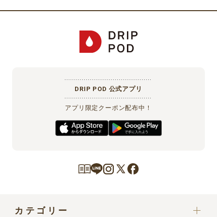
プロバイダ契約料・電話料金や、携帯電話からアクセスする際のパ
ケット通信料等の費用は会員が負担するものとします。
第４条（個人情報の利用目的、取扱い）
当社は、本サービスで取得した利用者の個人情報を、「
UCCドリッ
プポッドストアにおける個人情報の取り扱いについて
」に従って、
適切に取り扱います。会員は、当該内容にあらかじめご承諾いただ
DRIP POD 公式アプリ
いたものとします。
アプリ限定クーポン配布中！
第５条（会員情報の入力）
会員となるお客様本人が、会員登録フォームに従い会員情報を入力
するものとします。お客様は、会員情報の入力および次条に定める
変更をするにあたり、当社に対し真実、正確かつ最新の情報を提供
するものとします。なお、本サービスをお電話でご利用されるお客
様等でご自身での会員登録が難しい場合は、お客様に代わりお電話
をお受けしたオペレーターが代理で登録いたします。オペレーター
が代理で会員登録を行う場合、本規約および当社の個人情報取り扱
カテゴリー
いについて同意いただいたものとして登録いたします。