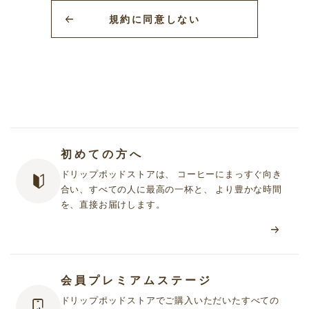
グサービスをいいます。
規約に同意しない
2.「UCCドリップポッドストア」において提供されるサービス（以
下「本サービス」といいます）は次のとおりです。
① 当社が提供する「UCCドリップポッドストア」で販売する商品
をお客様がオンライン上または電話で購入できるサービス
② 当社商品に関する情報を定期的に情報誌・チラシ・メール等で
受け取ることができるサービス
③ その他本規約または個別規約（第４項に定義します）に基づき
提供される個別のサービス
初めての方へ
3. お客様は、本サービスを利用するに際して、本規約の規定事項を
ドリップポッドストアは、 コーヒーにまっすぐ向き
遵守しなければなりません。
合い、すべての人に最高の一杯と、 より豊かな時間
4. 当社は、「UCCドリップポッドストア」において提供する個別の
を、直接お届けします。
サービスについて、利用規約やガイドライン等（以下あわせて
「個別規約」といいます）を定めることがあります。当社が個別
規約を定めた場合、これらも本規約の一部を構成します。
5. 本規約の定めと個別規約の定めが異なる場合には、個別規約の定
めが優先して適用されます。
会員プレミアムステージ
ドリップポッドストアでご購入いただいたすべての