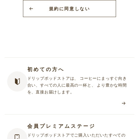
グサービスをいいます。
規約に同意しない
2.「UCCドリップポッドストア」において提供されるサービス（以
下「本サービス」といいます）は次のとおりです。
① 当社が提供する「UCCドリップポッドストア」で販売する商品
をお客様がオンライン上または電話で購入できるサービス
② 当社商品に関する情報を定期的に情報誌・チラシ・メール等で
受け取ることができるサービス
③ その他本規約または個別規約（第４項に定義します）に基づき
提供される個別のサービス
初めての方へ
3. お客様は、本サービスを利用するに際して、本規約の規定事項を
ドリップポッドストアは、 コーヒーにまっすぐ向き
遵守しなければなりません。
合い、すべての人に最高の一杯と、 より豊かな時間
4. 当社は、「UCCドリップポッドストア」において提供する個別の
を、直接お届けします。
サービスについて、利用規約やガイドライン等（以下あわせて
「個別規約」といいます）を定めることがあります。当社が個別
規約を定めた場合、これらも本規約の一部を構成します。
5. 本規約の定めと個別規約の定めが異なる場合には、個別規約の定
めが優先して適用されます。
会員プレミアムステージ
ドリップポッドストアでご購入いただいたすべての