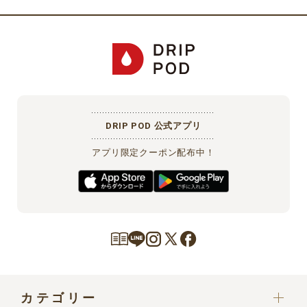
プロバイダ契約料・電話料金や、携帯電話からアクセスする際のパ
ケット通信料等の費用は会員が負担するものとします。
第４条（個人情報の利用目的、取扱い）
当社は、本サービスで取得した利用者の個人情報を、「
UCCドリッ
プポッドストアにおける個人情報の取り扱いについて
」に従って、
適切に取り扱います。会員は、当該内容にあらかじめご承諾いただ
DRIP POD 公式アプリ
いたものとします。
アプリ限定クーポン配布中！
第５条（会員情報の入力）
会員となるお客様本人が、会員登録フォームに従い会員情報を入力
するものとします。お客様は、会員情報の入力および次条に定める
変更をするにあたり、当社に対し真実、正確かつ最新の情報を提供
するものとします。なお、本サービスをお電話でご利用されるお客
様等でご自身での会員登録が難しい場合は、お客様に代わりお電話
をお受けしたオペレーターが代理で登録いたします。オペレーター
が代理で会員登録を行う場合、本規約および当社の個人情報取り扱
カテゴリー
いについて同意いただいたものとして登録いたします。