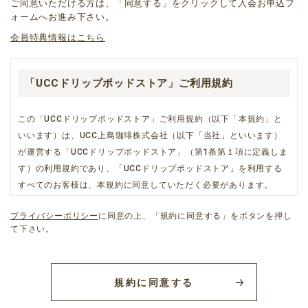
ご同意いただける方は、「同意する」をクリックして入会お申込フ
ォームへお進み下さい。
会員特典情報はこちら
「UCCドリップポッドストア」ご利用規約
この「UCCドリップポッドストア」ご利用規約（以下「本規約」と
いいます）は、UCC上島珈琲株式会社（以下「当社」といいます）
が運営する「UCCドリップポッドストア」（第1条第１項に定義しま
す）の利用規約であり、「UCCドリップポッドストア」を利用する
すべてのお客様は、本規約に同意していただく必要があります。
プライバシーポリシー
に同意の上、「規約に同意する」をボタンを押し
て下さい。
第一章 総則
第１条（「UCCドリップポッドストア」の定義、本規約と個別
規約との関係等）
規約に同意する
1.「UCCドリップポッドストア」とは、当社が運営するショッピン