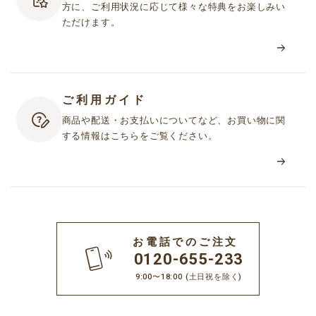
方に、ご利用状況に応じて様々な特典をお楽しみい
第２条（会員資格）
ただけます。
1. 当社は、本規約に同意し、会員登録を完了したお客様（以下「会
員」といいます）に対して、本サービスを利用する資格を付与し
ます。ただし、16歳未満のお客様は、お客様の個人情報（お名
前・性別・生年月日・電話番号・郵便番号・住所・メールアドレ
ご利用ガイド
ス等）を登録することについて、保護者等の法定代理人の同意を
得ていることを条件とします。
商品や配送・お支払いについてなど、お買い物に関
2. 当社が、会員に対し、個別のサービスを提供するにあたり、個別
する情報はこちらをご覧ください。
規約への同意を定めている場合には、別途個別規約へ同意いただ
くことが必要となります。
3. フリーメールアドレスにて会員登録をした場合、または日本国外
在住のお客様が会員登録をした場合、本サービスの一部または全
てを利用できない場合があります。
お電話でのご注文
0120-655-233
第３条（登録料・年会費）
9:00〜18:00
(土日祝を除く)
登録料・年会費は無料とします。ただし、本サービスを利用するた
めに必要な通信機器等の設備およびインターネット接続にかかわる