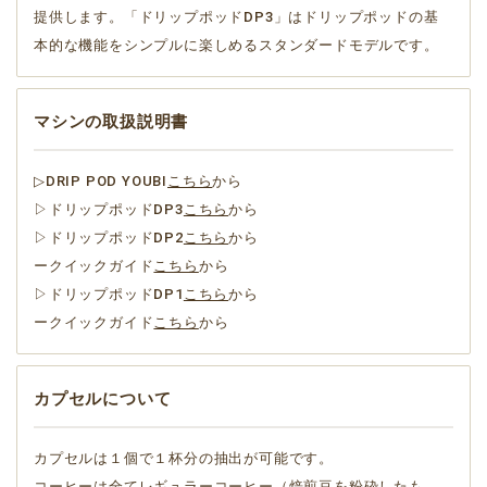
提供します。「ドリップポッドDP3」はドリップポッドの基
本的な機能をシンプルに楽しめるスタンダードモデルです。
マシンの取扱説明書
▷DRIP POD YOUBI
こちら
から
▷ドリップポッドDP3
こちら
から
▷ドリップポッドDP2
こちら
から
ークイックガイド
こちら
から
▷ドリップポッドDP1
こちら
から
ークイックガイド
こちら
から
カプセルについて
カプセルは１個で１杯分の抽出が可能です。
コーヒーは全てレギュラーコーヒー（焙煎豆を粉砕したも