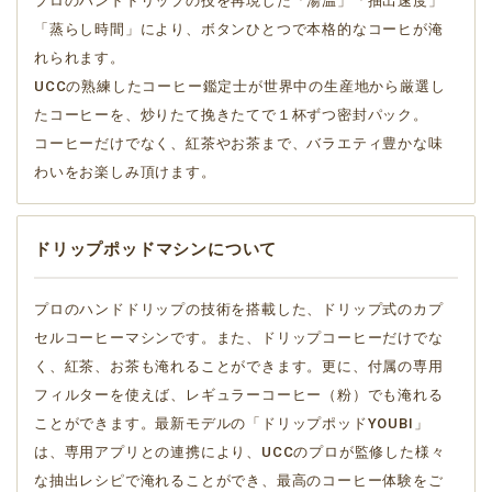
プロのハンドドリップの技を再現した「湯温」「抽出速度」
「蒸らし時間」により、ボタンひとつで本格的なコーヒが淹
れられます。
UCCの熟練したコーヒー鑑定士が世界中の生産地から厳選し
たコーヒーを、炒りたて挽きたてで１杯ずつ密封パック。
コーヒーだけでなく、紅茶やお茶まで、バラエティ豊かな味
わいをお楽しみ頂けます。
ドリップポッドマシンについて
プロのハンドドリップの技術を搭載した、ドリップ式のカプ
セルコーヒーマシンです。また、ドリップコーヒーだけでな
く、紅茶、お茶も淹れることができます。更に、付属の専用
フィルターを使えば、レギュラーコーヒー（粉）でも淹れる
ことができます。最新モデルの「ドリップポッドYOUBI」
は、専用アプリとの連携により、UCCのプロが監修した様々
な抽出レシピで淹れることができ、最高のコーヒー体験をご