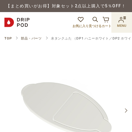
【まとめ買いがお得】対象セット2点以上購入で5％OFF！
MENU
お気に入り
見つける
カート
TOP
部品・パーツ
水タンクふた （DP1 ハニーホワイト／DP2 ホワ