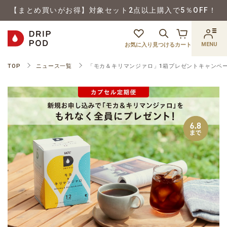
【まとめ買いがお得】対象セット2点以上購入で5％OFF！
MENU
お気に入り
見つける
カート
TOP
ニュース一覧
「モカ＆キリマンジァロ」1箱プレゼントキャンペ