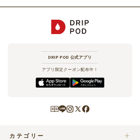
プロバイダ契約料・電話料金や、携帯電話からアクセスする際のパ
ケット通信料等の費用は会員が負担するものとします。
第４条（個人情報の利用目的、取扱い）
当社は、本サービスで取得した利用者の個人情報を、「
UCCドリッ
プポッドストアにおける個人情報の取り扱いについて
」に従って、
適切に取り扱います。会員は、当該内容にあらかじめご承諾いただ
DRIP POD 公式アプリ
いたものとします。
アプリ限定クーポン配布中！
第５条（会員情報の入力）
会員となるお客様本人が、会員登録フォームに従い会員情報を入力
するものとします。お客様は、会員情報の入力および次条に定める
変更をするにあたり、当社に対し真実、正確かつ最新の情報を提供
するものとします。なお、本サービスをお電話でご利用されるお客
様等でご自身での会員登録が難しい場合は、お客様に代わりお電話
をお受けしたオペレーターが代理で登録いたします。オペレーター
が代理で会員登録を行う場合、本規約および当社の個人情報取り扱
カテゴリー
いについて同意いただいたものとして登録いたします。