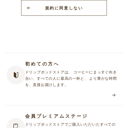
グサービスをいいます。
規約に同意しない
2.「UCCドリップポッドストア」において提供されるサービス（以
下「本サービス」といいます）は次のとおりです。
① 当社が提供する「UCCドリップポッドストア」で販売する商品
をお客様がオンライン上または電話で購入できるサービス
② 当社商品に関する情報を定期的に情報誌・チラシ・メール等で
受け取ることができるサービス
③ その他本規約または個別規約（第４項に定義します）に基づき
提供される個別のサービス
初めての方へ
3. お客様は、本サービスを利用するに際して、本規約の規定事項を
ドリップポッドストアは、 コーヒーにまっすぐ向き
遵守しなければなりません。
合い、すべての人に最高の一杯と、 より豊かな時間
4. 当社は、「UCCドリップポッドストア」において提供する個別の
を、直接お届けします。
サービスについて、利用規約やガイドライン等（以下あわせて
「個別規約」といいます）を定めることがあります。当社が個別
規約を定めた場合、これらも本規約の一部を構成します。
5. 本規約の定めと個別規約の定めが異なる場合には、個別規約の定
めが優先して適用されます。
会員プレミアムステージ
ドリップポッドストアでご購入いただいたすべての