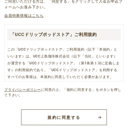
ご同意いただける方は、「同意する」をクリックして入会お申込フ
ォームへお進み下さい。
会員特典情報はこちら
「UCCドリップポッドストア」ご利用規約
この「UCCドリップポッドストア」ご利用規約（以下「本規約」と
いいます）は、UCC上島珈琲株式会社（以下「当社」といいます）
が運営する「UCCドリップポッドストア」（第1条第１項に定義しま
す）の利用規約であり、「UCCドリップポッドストア」を利用する
すべてのお客様は、本規約に同意していただく必要があります。
プライバシーポリシー
に同意の上、「規約に同意する」をボタンを押し
て下さい。
第一章 総則
第１条（「UCCドリップポッドストア」の定義、本規約と個別
規約との関係等）
規約に同意する
1.「UCCドリップポッドストア」とは、当社が運営するショッピン