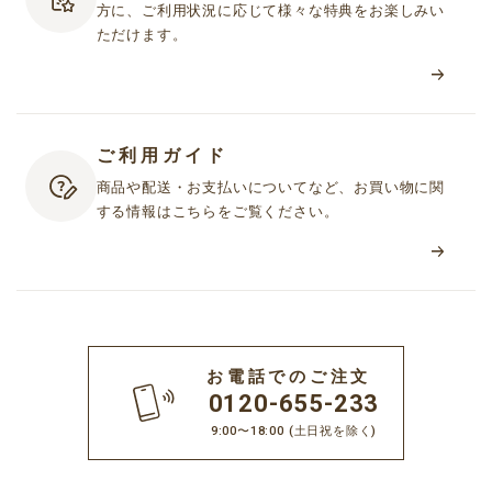
方に、ご利用状況に応じて様々な特典をお楽しみい
第２条（会員資格）
ただけます。
1. 当社は、本規約に同意し、会員登録を完了したお客様（以下「会
員」といいます）に対して、本サービスを利用する資格を付与し
ます。ただし、16歳未満のお客様は、お客様の個人情報（お名
前・性別・生年月日・電話番号・郵便番号・住所・メールアドレ
ご利用ガイド
ス等）を登録することについて、保護者等の法定代理人の同意を
得ていることを条件とします。
商品や配送・お支払いについてなど、お買い物に関
2. 当社が、会員に対し、個別のサービスを提供するにあたり、個別
する情報はこちらをご覧ください。
規約への同意を定めている場合には、別途個別規約へ同意いただ
くことが必要となります。
3. フリーメールアドレスにて会員登録をした場合、または日本国外
在住のお客様が会員登録をした場合、本サービスの一部または全
てを利用できない場合があります。
お電話でのご注文
0120-655-233
第３条（登録料・年会費）
9:00〜18:00
(土日祝を除く)
登録料・年会費は無料とします。ただし、本サービスを利用するた
めに必要な通信機器等の設備およびインターネット接続にかかわる