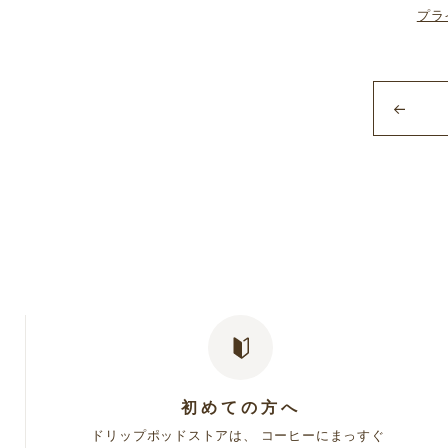
第１条（「UCCドリップポッドストア」の定
プラ
1.「UCCドリップポッドストア」とは、当社が
2.「UCCドリップポッドストア」において提
① 当社が提供する「UCCドリップポッドス
② 当社商品に関する情報を定期的に情報誌・
③ その他本規約または個別規約（第４項に定
3. お客様は、本サービスを利用するに際して、
4. 当社は、「UCCドリップポッドストア」
があります。当社が個別規約を定めた場合、
5. 本規約の定めと個別規約の定めが異なる場合
第２条（会員資格）
1. 当社は、本規約に同意し、会員登録を完了
お客様の個人情報（お名前・性別・生年月日
を条件とします。
2. 当社が、会員に対し、個別のサービスを提
初めての方へ
3. フリーメールアドレスにて会員登録をした
ドリップポッドストアは、 コーヒーにまっすぐ