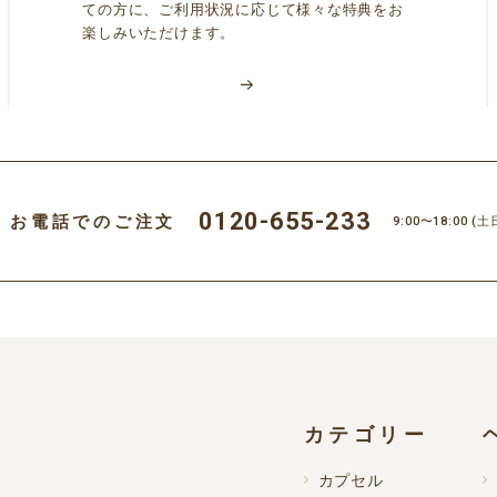
ての方に、ご利用状況に応じて様々な特典をお
楽しみいただけます。
ビスを利用するために必要な通信機器等の設備およびインターネット接
費用は会員が負担するものとします。
を、「
UCCドリップポッドストアにおける個人情報の取り扱いについて
0120-655-233
お電話でのご注文
9:00〜18:00
(土
。
い会員情報を入力するものとします。お客様は、会員情報の入力および
。なお、本サービスをお電話でご利用されるお客様等でご自身での会員
オペレーターが代理で会員登録を行う場合、本規約および当社の個人情
カテゴリー
カプセル