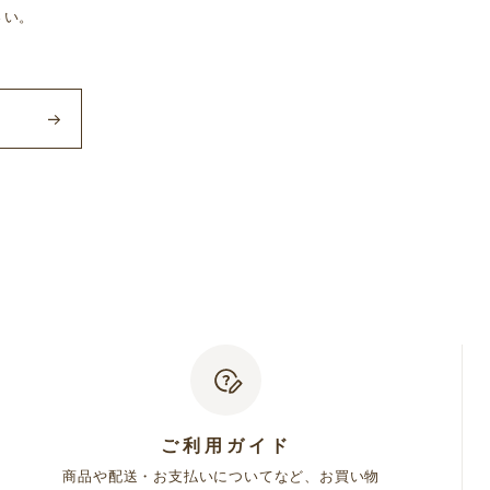
さい。
ービス
下あわせて「個別規約」といいます）を定めること
格を付与します。ただし、16歳未満のお客様は、
て、保護者等の法定代理人の同意を得ていること
同意いただくことが必要となります。
ご利用ガイド
一部または全てを利用できない場合があります。
商品や配送・お支払いについてなど、お買い物