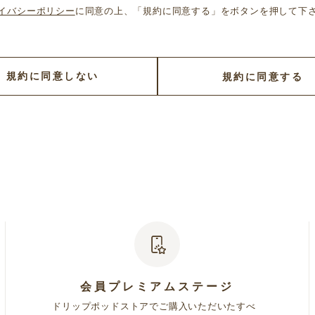
義、本規約と個別規約との関係等）
イバシーポリシー
に同意の上、「規約に同意する」をボタンを押して下
運営するショッピングサービスをいいます。
供されるサービス（以下「本サービス」といいます）は次のとおりです。
トア」で販売する商品をお客様がオンライン上または電話で購入できるサ
規約に同意しない
規約に同意する
チラシ・メール等で受け取ることができるサービス
義します）に基づき提供される個別のサービス
本規約の規定事項を遵守しなければなりません。
において提供する個別のサービスについて、利用規約やガイドライン等（以
これらも本規約の一部を構成します。
には、個別規約の定めが優先して適用されます。
したお客様（以下「会員」といいます）に対して、本サービスを利用する資
・電話番号・郵便番号・住所・メールアドレス等）を登録することについ
供するにあたり、個別規約への同意を定めている場合には、別途個別規約へ
会員プレミアムステージ
場合、または日本国外在住のお客様が会員登録をした場合、本サービスの
ドリップポッドストアでご購入いただいたすべ