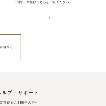
に関する情報はこちらをご覧ください。
続にかかわるプロバイダ契約料・電話料金や、携
」に従って、適切に取り扱います。会員は、当該
日祝を除く)
次条に定める変更をするにあたり、当社に対し真
登録が難しい場合は、お客様に代わりお電話をお
報取り扱いについて同意いただいたものとして登
ヘルプ・サポート
定期便をご利用中の方へ