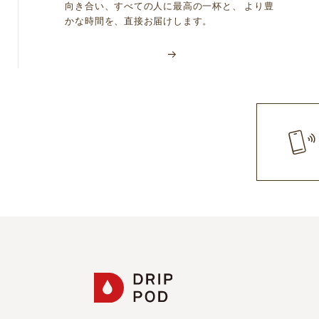
向き合い、すべての人に最高の一杯と、 より豊
かな時間を、直接お届けします。
第３条（登録料・年会費）
登録料・年会費は無料とします。ただし、本サー
帯電話からアクセスする際のパケット通信料等の
第４条（個人情報の利用目的、取扱い）
当社は、本サービスで取得した利用者の個人情報
内容にあらかじめご承諾いただいたものとします
第５条（会員情報の入力）
会員となるお客様本人が、会員登録フォームに従
実、正確かつ最新の情報を提供するものとします
受けしたオペレーターが代理で登録いたします。
録いたします。
第６条（会員情報の変更）