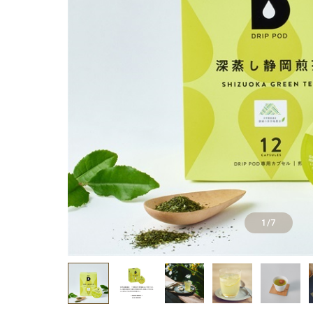
1
/
7