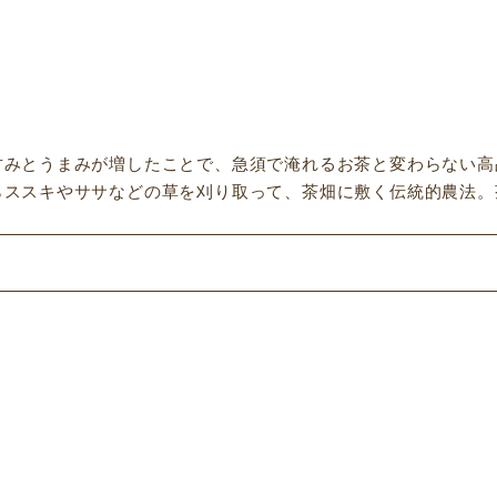
甘みとうまみが増したことで、急須で淹れるお茶と変わらない高
ススキやササなどの草を刈り取って、茶畑に敷く伝統的農法。茶
。