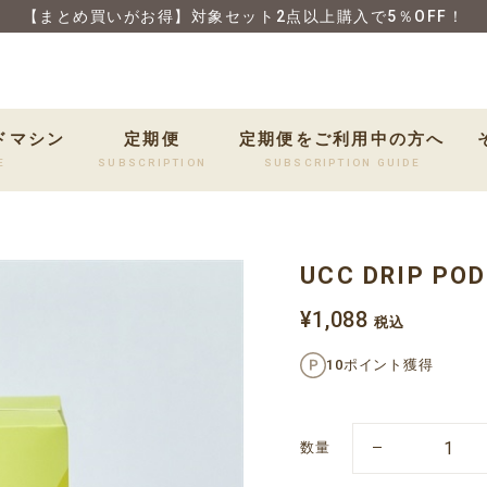
【まとめ買いがお得】対象セット2点以上購入で5％OFF！
ドマシン
定期便
定期便をご利用中の方へ
E
SUBSCRIPTION
SUBSCRIPTION GUIDE
UCC DRIP P
¥1,088
税込
10ポイント獲得
数量