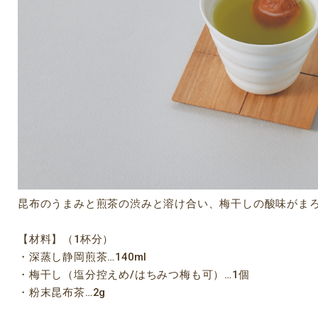
昆布のうまみと煎茶の渋みと溶け合い、梅干しの酸味がま
【材料】（1杯分）
・深蒸し静岡煎茶…140ml
・梅干し（塩分控えめ/はちみつ梅も可）…1個
・粉末昆布茶…2g