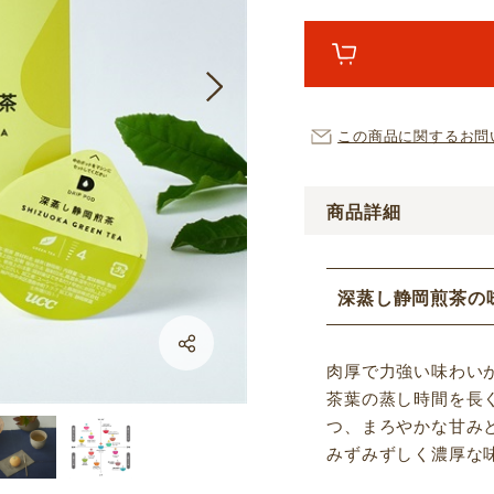
この商品に関するお問
商品詳細
深蒸し静岡煎茶の
LINE
肉厚で力強い味わい
Facebook
茶葉の蒸し時間を長
つ、まろやかな甘み
X
みずみずしく濃厚な