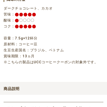
ダークチョコレート、カカオ
苦味：
⬤⬤⬤⬤⬤
酸味：
⬤
〇〇〇〇
コク：
⬤⬤⬤⬤⬤
容量：7.5g×12杯分
原材料：コーヒー豆
生豆生産国名：ブラジル、ベトナム
賞味期限：13ヵ月
※こちらの製品はUCCコーヒークーポンの対象外です。
商品説明