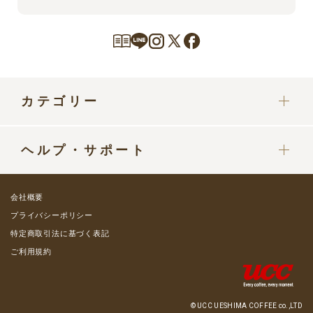
カテゴリー
カプセル
ヘルプ・サポート
ドリップポッドマシン
定期便をご利用中の方へ
部品・パーツ
会社概要
ご利用ガイド
プライバシーポリシー
グッズ・カップ
特定商取引法に基づく表記
よくある質問 / お問い合わせ
ご利用規約
コーヒーミルク類
会員プレミアムステージ
ミルクフォーマー
メールマガジン登録
© UCC UESHIMA COFFEE co.,LTD