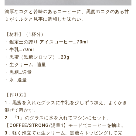
濃厚なコクと苦味のあるコーヒーに、黒蜜のコクのある甘
ミがミルクと見事に調和した味わい。
【材料】（1杯分）
・鑑定士の誇り アイスコーヒー…70ml
・牛乳…70ml
・黒蜜（黒糖シロップ）…20g
・生クリーム…適量
・黒糖…適量
・氷…適量
【作り方】
1．黒蜜を入れたグラスに牛乳を少しずつ加え、よくかき
混ぜて溶かす。
2．「1」のグラスに氷を入れてマシンにセット。
【COFFEE/STRONG/湯量1】モードでコーヒーを抽出。
3．軽く泡立てた生クリーム、黒糖をトッピングして完