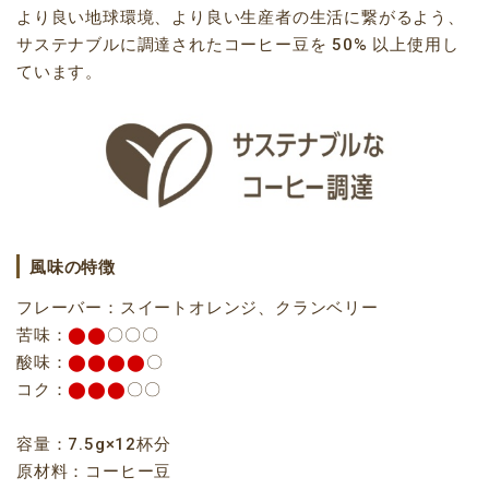
より良い地球環境、より良い生産者の生活に繋がるよう、
サステナブルに調達されたコーヒー豆を 50% 以上使用し
ています。
風味の特徴
フレーバー：スイートオレンジ、クランベリー
苦味：
⬤⬤
〇〇〇
酸味：
⬤⬤⬤⬤
〇
コク：
⬤⬤⬤
〇〇
容量：7.5g×12杯分
原材料：コーヒー豆