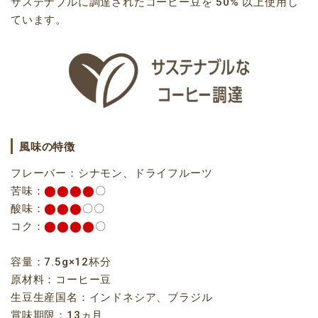
サステナブルに調達されたコーヒー豆を 50% 以上使用し
ています。
風味の特徴
フレーバー：シナモン、ドライフルーツ
苦味：
⬤⬤⬤⬤
〇
酸味：
⬤⬤⬤
〇〇
コク：
⬤⬤⬤⬤
〇
容量：7.5g×12杯分
原材料：コーヒー豆
生豆生産国名：インドネシア、ブラジル
賞味期限：13ヵ月