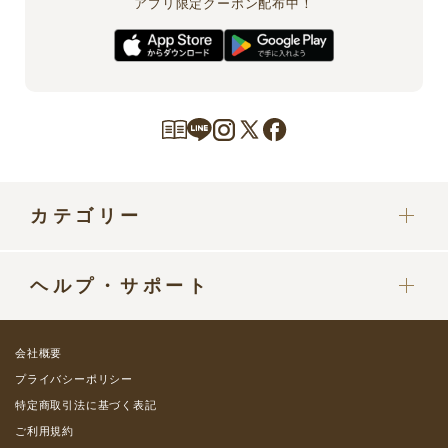
アプリ限定クーポン配布中！
カテゴリー
カプセル
ヘルプ・サポート
ドリップポッドマシン
定期便をご利用中の方へ
部品・パーツ
会社概要
ご利用ガイド
プライバシーポリシー
グッズ・カップ
特定商取引法に基づく表記
よくある質問 / お問い合わせ
ご利用規約
コーヒーミルク類