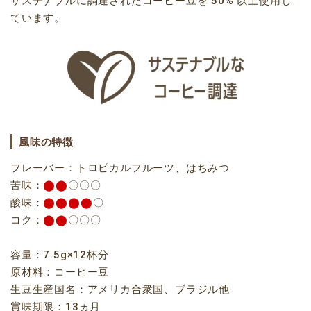
サステナブルに調達されたコーヒー豆を 50% 以上使用し
ています。
風味の特徴
フレーバー：トロピカルフルーツ、はちみつ
苦味：
⬤⬤
〇〇〇
酸味：
⬤⬤⬤⬤
〇
コク：
⬤⬤
〇〇〇
容量：7.5g×12杯分
原材料：コーヒー豆
生豆生産国名：アメリカ合衆国、ブラジル他
賞味期限：13ヵ月