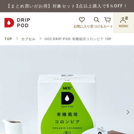
【まとめ買いがお得】対象セット2点以上購入で5％OFF！
MENU
お気に入り
見つける
カート
TOP
カプセル
UCC DRIP POD 有機栽培コロンビア 12P