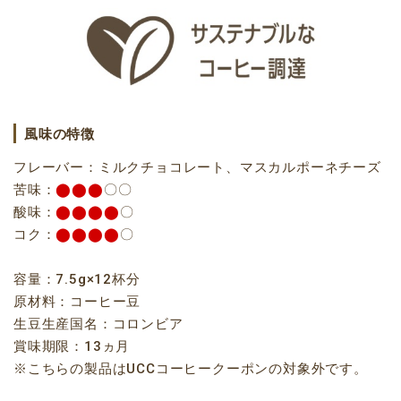
風味の特徴
フレーバー：ミルクチョコレート、マスカルポーネチーズ
苦味：
⬤⬤⬤
〇〇
酸味：
⬤⬤⬤⬤
〇
コク：
⬤⬤⬤⬤
〇
容量：7.5g×12杯分
原材料：コーヒー豆
生豆生産国名：コロンビア
賞味期限：13ヵ月
※こちらの製品はUCCコーヒークーポンの対象外です。