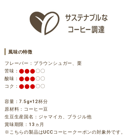
風味の特徴
フレーバー：ブラウンシュガー、栗
苦味：
⬤⬤⬤
〇〇
酸味：
⬤⬤⬤
〇〇
コク：
⬤⬤⬤
〇〇
容量：7.5g×12杯分
原材料：コーヒー豆
生豆生産国名：ジャマイカ、ブラジル他
賞味期限：13ヵ月
※こちらの製品はUCCコーヒークーポンの対象外です。