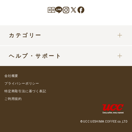
カテゴリー
カプセル
ヘルプ・サポート
ドリップポッドマシン
定期便をご利用中の方へ
部品・パーツ
会社概要
ご利用ガイド
プライバシーポリシー
グッズ・カップ
特定商取引法に基づく表記
よくある質問 / お問い合わせ
ご利用規約
コーヒーミルク類
会員プレミアムステージ
ミルクフォーマー
メールマガジン登録
© UCC UESHIMA COFFEE co.,LTD