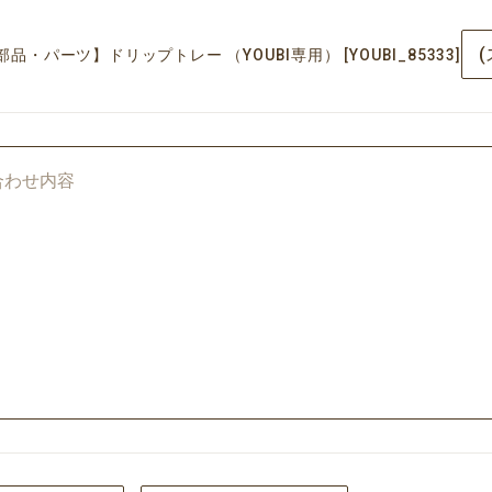
【部品・パーツ】ドリップトレー （YOUBI専用） [YOUBI_85333]