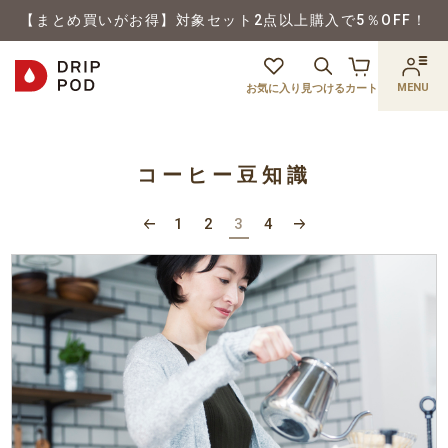
【まとめ買いがお得】対象セット2点以上購入で5％OFF！
MENU
お気に入り
見つける
カート
コーヒー豆知識
1
2
3
4